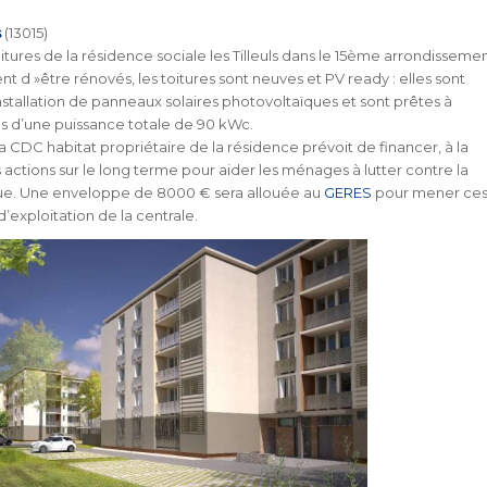
s
(13015)
tures de la résidence sociale les Tilleuls dans le 15ème arrondissemen
t d »être rénovés, les toitures sont neuves et PV ready : elles sont
nstallation de panneaux solaires photovoltaïques et sont prêtes à
les d’une puissance totale de 90 kWc.
a CDC habitat propriétaire de la résidence prévoit de financer, à la
 actions sur le long terme pour aider les ménages à lutter contre la
ue. Une enveloppe de 8000 € sera allouée au
GERES
pour mener ce
d’exploitation de la centrale.